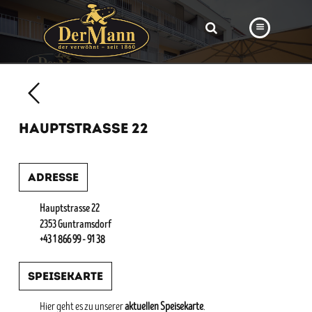
PRODUKTE
FILIALEN
HAUPTSTRASSE 22
BÄCKEREI
BROTWAY
Adresse
VORBESTELLUNG
Hauptstrasse 22
NEWS
2353 Guntramsdorf
+43 1 866 99 - 91 38
KARRIERE
Speisekarte
VIDEOS
Hier geht es zu unserer
aktuellen Speisekarte
.