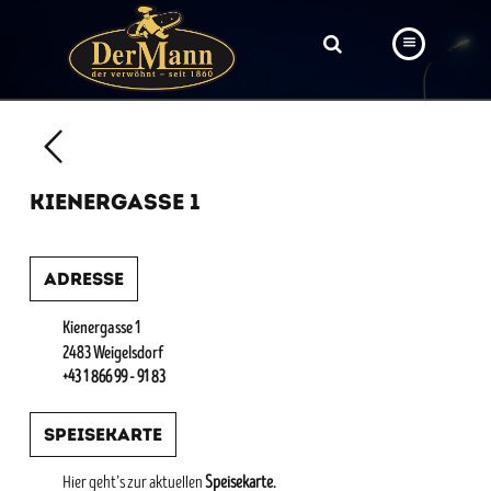
PRODUKTE
FILIALEN
KIENERGASSE 1
BÄCKEREI
BROTWAY
Adresse
VORBESTELLUNG
Kienergasse 1
NEWS
2483 Weigelsdorf
+43 1 866 99 - 91 83
KARRIERE
Speisekarte
VIDEOS
Hier geht’s zur aktuellen
Speisekarte.