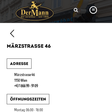
PRODUKTE
FILIALEN
MÄRZSTRASSE 46
BÄCKEREI
BROTWAY
Adresse
VORBESTELLUNG
Märzstrasse 46
NEWS
1150 Wien
+43 1 866 99 - 91 09
KARRIERE
Öffnungszeiten
VIDEOS
Montag: 06:00 - 18:00