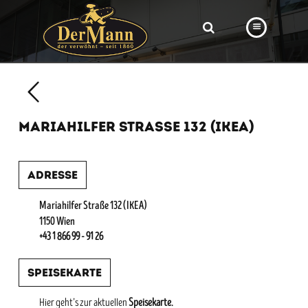
PRODUKTE
FILIALEN
MARIAHILFER STRASSE 132 (IKEA)
BÄCKEREI
BROTWAY
Adresse
VORBESTELLUNG
Mariahilfer Straße 132 (IKEA)
NEWS
1150 Wien
+43 1 866 99 - 91 26
KARRIERE
Speisekarte
VIDEOS
Hier geht’s zur aktuellen
Speisekarte.