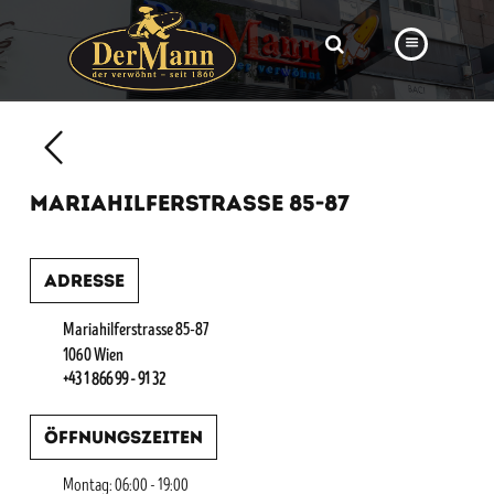
PRODUKTE
FILIALEN
MARIAHILFERSTRASSE 85-87
BÄCKEREI
BROTWAY
Adresse
VORBESTELLUNG
Mariahilferstrasse 85-87
NEWS
1060 Wien
+43 1 866 99 - 91 32
KARRIERE
Öffnungszeiten
VIDEOS
Montag: 06:00 - 19:00