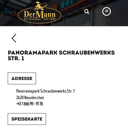
PRODUKTE
FILIALEN
PANORAMAPARK SCHRAUBENWERKS
BÄCKEREI
STR. 1
BROTWAY
Adresse
VORBESTELLUNG
NEWS
Panoramapark Schraubenwerks Str. 1
2620 Neunkirchen
KARRIERE
+43 1 866 99 - 91 78
VIDEOS
Speisekarte