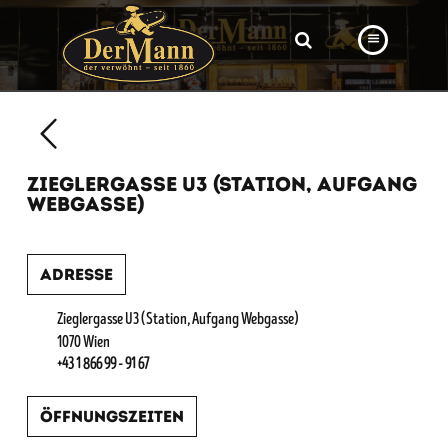
PRODUKTE
FILIALEN
ZIEGLERGASSE U3 (STATION, AUFGANG
BÄCKEREI
WEBGASSE)
BROTWAY
Adresse
VORBESTELLUNG
NEWS
Zieglergasse U3 (Station, Aufgang Webgasse)
1070 Wien
KARRIERE
+43 1 866 99 - 91 67
VIDEOS
Öffnungszeiten