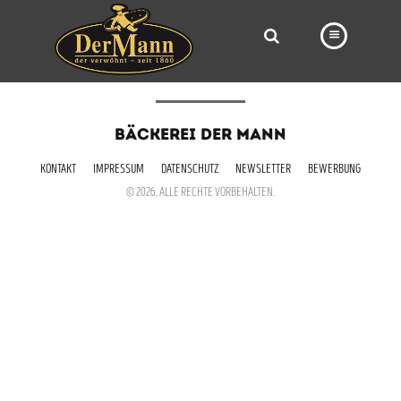
PRODUKTE
BÄCKEREI DER MANN
FILIALEN
KONTAKT
IMPRESSUM
DATENSCHUTZ
NEWSLETTER
BEWERBUNG
BÄCKEREI
© 2026. ALLE RECHTE VORBEHALTEN.
BROTWAY
VORBESTELLUNG
NEWS
KARRIERE
VIDEOS