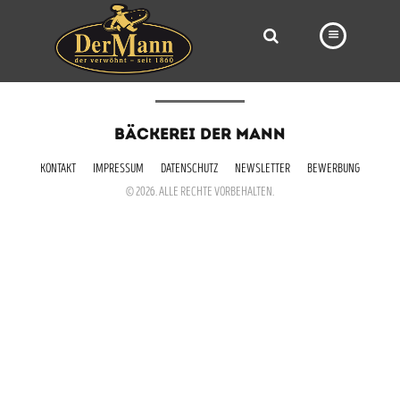
PRODUKTE
BÄCKEREI DER MANN
FILIALEN
KONTAKT
IMPRESSUM
DATENSCHUTZ
NEWSLETTER
BEWERBUNG
BÄCKEREI
© 2026. ALLE RECHTE VORBEHALTEN.
BROTWAY
VORBESTELLUNG
NEWS
KARRIERE
VIDEOS