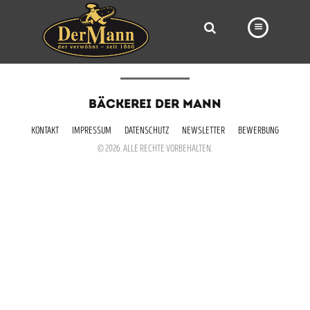
PRODUKTE
BÄCKEREI DER MANN
FILIALEN
KONTAKT
IMPRESSUM
DATENSCHUTZ
NEWSLETTER
BEWERBUNG
BÄCKEREI
© 2026. ALLE RECHTE VORBEHALTEN.
BROTWAY
VORBESTELLUNG
NEWS
KARRIERE
VIDEOS