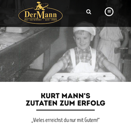
PRODUKTE
FILIALEN
BÄCKEREI
BROTWAY
VORBESTELLUNG
NEWS
KURT MANN'S
ZUTATEN ZUM ERFOLG
KARRIERE
VIDEOS
„Vieles erreichst du nur mit Gutem!“