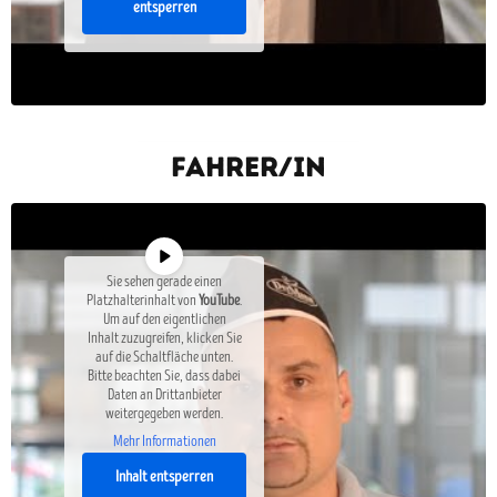
entsperren
Fahrer/In
Sie sehen gerade einen
Platzhalterinhalt von
YouTube
.
Um auf den eigentlichen
Inhalt zuzugreifen, klicken Sie
auf die Schaltfläche unten.
Bitte beachten Sie, dass dabei
Daten an Drittanbieter
weitergegeben werden.
Mehr Informationen
Inhalt entsperren