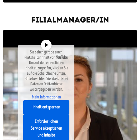
Filialmanager/In
Sie sehen gerade einen
Platzhalterinhalt von
YouTube
.
Um auf den eigentlichen
Inhalt zuzugreifen, klicken Sie
auf die Schaltfläche unten.
Bitte beachten Sie, dass dabei
Daten an Drittanbieter
weitergegeben werden.
Mehr Informationen
Inhalt entsperren
Erforderlichen
Service akzeptieren
und Inhalte