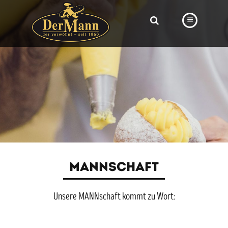
PRODUKTE
FILIALEN
BÄCKEREI
BROTWAY
VORBESTELLUNG
NEWS
MANNSCHAFT
KARRIERE
Unsere MANNschaft kommt zu Wort:
VIDEOS