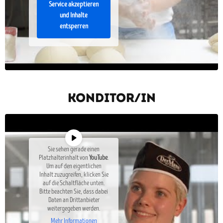
Service akzeptieren
und Inhalte
entsperren
Konditor/In
Sie sehen gerade einen
Platzhalterinhalt von
YouTube
.
Um auf den eigentlichen
Inhalt zuzugreifen, klicken Sie
auf die Schaltfläche unten.
Bitte beachten Sie, dass dabei
Daten an Drittanbieter
weitergegeben werden.
Mehr Informationen