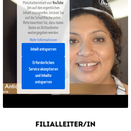
Platzhalterinhalt von
YouTube
.
Um auf den eigentlichen
Inhalt zuzugreifen, klicken Sie
auf die Schaltfläche unten.
Bitte beachten Sie, dass dabei
Daten an Drittanbieter
weitergegeben werden.
Mehr Informationen
Inhalt entsperren
Erforderlichen
Service akzeptieren
und Inhalte
entsperren
FilialleitER/IN