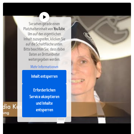
Sie sehen gerade einen
Platzhalterinhalt von
YouTube
.
Um auf den eigentlichen
Inhalt zuzugreifen, klicken Sie
auf die Schaltfläche unten.
Bitte beachten Sie, dass dabei
Daten an Drittanbieter
weitergegeben werden.
Mehr Informationen
Inhalt entsperren
Erforderlichen
Service akzeptieren
und Inhalte
entsperren