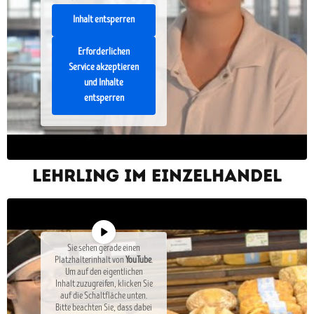
Inhalt entsperren
Erforderlichen
Service akzeptieren
und Inhalte
entsperren
Lehrling im Einzelhandel
Sie sehen gerade einen
Platzhalterinhalt von
YouTube
.
Um auf den eigentlichen
Inhalt zuzugreifen, klicken Sie
auf die Schaltfläche unten.
Bitte beachten Sie, dass dabei