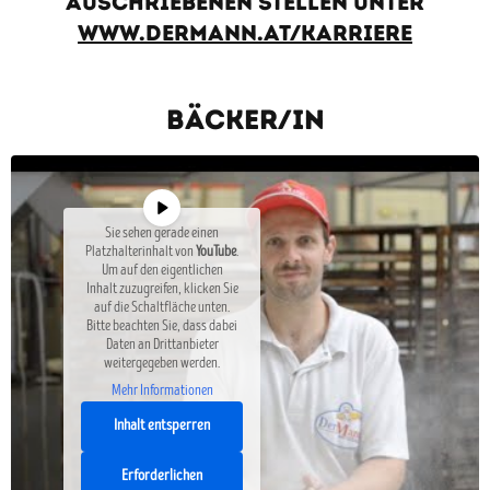
auschriebenen Stellen unter
www.dermann.at/karriere
Bäcker/In
Sie sehen gerade einen
Platzhalterinhalt von
YouTube
.
Um auf den eigentlichen
Inhalt zuzugreifen, klicken Sie
auf die Schaltfläche unten.
Bitte beachten Sie, dass dabei
Daten an Drittanbieter
weitergegeben werden.
Mehr Informationen
Inhalt entsperren
Erforderlichen