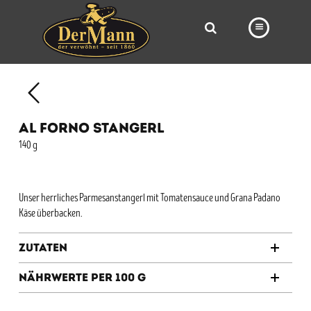
PRODUKTE
FILIALEN
AL FORNO STANGERL
BÄCKEREI
140 g
BROTWAY
VORBESTELLUNG
Unser herrliches Parmesanstangerl mit Tomatensauce und Grana Padano
Käse überbacken.
NEWS
Zutaten
KARRIERE
Nährwerte per 100 g
VIDEOS