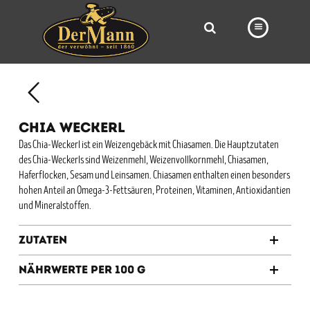
PRODUKTE
FILIALEN
CHIA WECKERL
BÄCKEREI
Das Chia-Weckerl ist ein Weizengebäck mit Chiasamen. Die Hauptzutaten
des Chia-Weckerls sind Weizenmehl, Weizenvollkornmehl, Chiasamen,
BROTWAY
Haferflocken, Sesam und Leinsamen. Chiasamen enthalten einen besonders
VORBESTELLUNG
hohen Anteil an Omega-3-Fettsäuren, Proteinen, Vitaminen, Antioxidantien
und Mineralstoffen.
NEWS
Zutaten
KARRIERE
Nährwerte per 100 g
VIDEOS