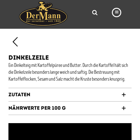
PRODUKTE
FILIALEN
DINKELZEILE
BÄCKEREI
Ein Dinkelteig mit Kartoffelpüree und Butter. Durch die Kartoffel hält sich
die Dinkelzeile besonders lange weich und saftig. Die Bestreuung mit
BROTWAY
Kartoffelflocken, Sesam und Salz macht die Kruste besonders knusprig.
VORBESTELLUNG
Zutaten
NEWS
Nährwerte per 100 g
KARRIERE
VIDEOS