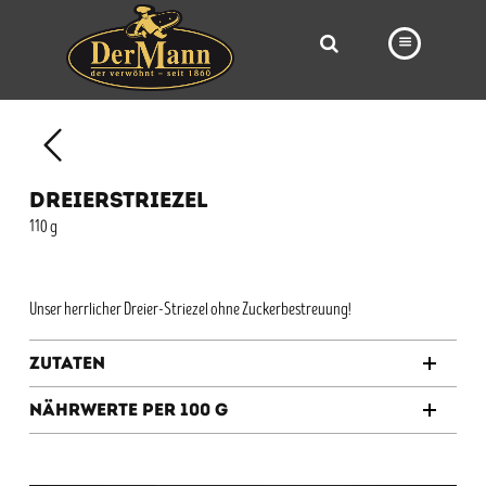
PRODUKTE
FILIALEN
DREIERSTRIEZEL
BÄCKEREI
110 g
BROTWAY
VORBESTELLUNG
Unser herrlicher Dreier-Striezel ohne Zuckerbestreuung!
NEWS
Zutaten
KARRIERE
Nährwerte per 100 g
VIDEOS