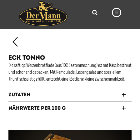
PRODUKTE
FILIALEN
ECK TONNO
BÄCKEREI
Die saftige Weizenbrotflade (aus 10% Saatenmischung) ist mit Käse bestreut
und schonend gebacken. Mit Remoulade, Eisbergsalat und speziellem
BROTWAY
Thunfischsalat gefüllt, entsteht eine köstliche kleine Zwischenmahlzeit.
VORBESTELLUNG
Zutaten
NEWS
Nährwerte per 100 g
KARRIERE
VIDEOS