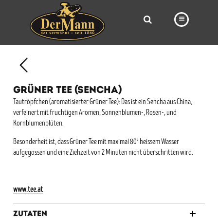
PRODUKTE
FILIALEN
GRÜNER TEE (SENCHA)
BÄCKEREI
Tautröpfchen (aromatisierter Grüner Tee): Das ist ein Sencha aus China,
verfeinert mit fruchtigen Aromen, Sonnenblumen-, Rosen-, und
BROTWAY
Kornblumenblüten.
VORBESTELLUNG
Besonderheit ist, dass Grüner Tee mit maximal 80° heissem Wasser
aufgegossen und eine Ziehzeit von 2 Minuten nicht überschritten wird.
NEWS
KARRIERE
www.tee.at
VIDEOS
Zutaten