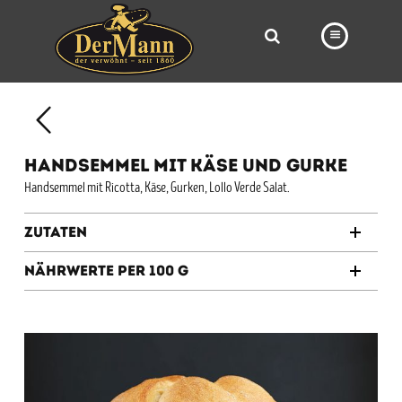
PRODUKTE
FILIALEN
HANDSEMMEL MIT KÄSE UND GURKE
BÄCKEREI
Handsemmel mit Ricotta, Käse, Gurken, Lollo Verde Salat.
BROTWAY
Zutaten
VORBESTELLUNG
Nährwerte per 100 g
NEWS
KARRIERE
VIDEOS