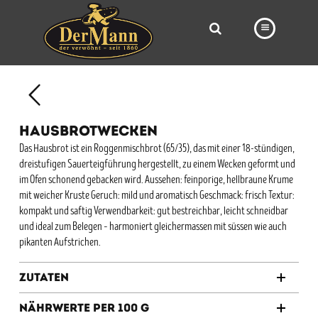
PRODUKTE
FILIALEN
HAUSBROTWECKEN
BÄCKEREI
Das Hausbrot ist ein Roggenmischbrot (65/35), das mit einer 18-stündigen,
dreistufigen Sauerteigführung hergestellt, zu einem Wecken geformt und
BROTWAY
im Ofen schonend gebacken wird. Aussehen: feinporige, hellbraune Krume
VORBESTELLUNG
mit weicher Kruste Geruch: mild und aromatisch Geschmack: frisch Textur:
kompakt und saftig Verwendbarkeit: gut bestreichbar, leicht schneidbar
NEWS
und ideal zum Belegen – harmoniert gleichermassen mit süssen wie auch
pikanten Aufstrichen.
KARRIERE
Zutaten
VIDEOS
Nährwerte per 100 g