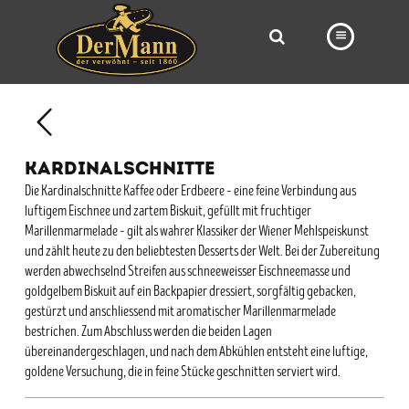
PRODUKTE
FILIALEN
KARDINALSCHNITTE
BÄCKEREI
Die Kardinalschnitte Kaffee oder Erdbeere – eine feine Verbindung aus
luftigem Eischnee und zartem Biskuit, gefüllt mit fruchtiger
BROTWAY
Marillenmarmelade – gilt als wahrer Klassiker der Wiener Mehlspeiskunst
VORBESTELLUNG
und zählt heute zu den beliebtesten Desserts der Welt. Bei der Zubereitung
werden abwechselnd Streifen aus schneeweisser Eischneemasse und
NEWS
goldgelbem Biskuit auf ein Backpapier dressiert, sorgfältig gebacken,
gestürzt und anschliessend mit aromatischer Marillenmarmelade
KARRIERE
bestrichen. Zum Abschluss werden die beiden Lagen
übereinandergeschlagen, und nach dem Abkühlen entsteht eine luftige,
VIDEOS
goldene Versuchung, die in feine Stücke geschnitten serviert wird.