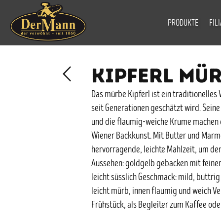
PRODUKTE
FIL
KIPFERL MÜ
Das mürbe Kipferl ist ein traditionelle
seit Generationen geschätzt wird. Seine
und die flaumig-weiche Krume machen e
Wiener Backkunst. Mit Butter und Marme
hervorragende, leichte Mahlzeit, um den
Aussehen: goldgelb gebacken mit feinem
leicht süsslich Geschmack: mild, buttri
leicht mürb, innen flaumig und weich V
Frühstück, als Begleiter zum Kaffee oder