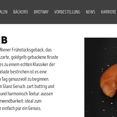
IALEN
BÄCKEREI
BROTWAY
VORBESTELLUNG
NEWS
KARRIERE
RB
s Wiener Frühstücksgebäck, das
 zarte, goldgelb gebackene Kruste
s zu einem echten Klassiker der
lade bestrichen ist es eine
 Tag genussvoll zu beginnen.
 Glanz Geruch: zart buttrig und
g und harmonisch Textur: aussen
erwendbarkeit: ideal zum
 einfach pur ein Genuss.