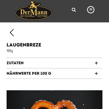
PRODUKTE
FILIALEN
LAUGENBREZE
BÄCKEREI
100g
BROTWAY
Zutaten
VORBESTELLUNG
Nährwerte per 100 g
NEWS
KARRIERE
VIDEOS