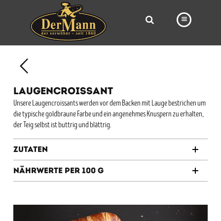
PRODUKTE
FILIALEN
LAUGENCROISSANT
BÄCKEREI
Unsere Laugencroissants werden vor dem Backen mit Lauge bestrichen um
die typische goldbraune Farbe und ein angenehmes Knuspern zu erhalten,
BROTWAY
der Teig selbst ist buttrig und blättrig.
VORBESTELLUNG
Zutaten
NEWS
Nährwerte per 100 g
KARRIERE
VIDEOS