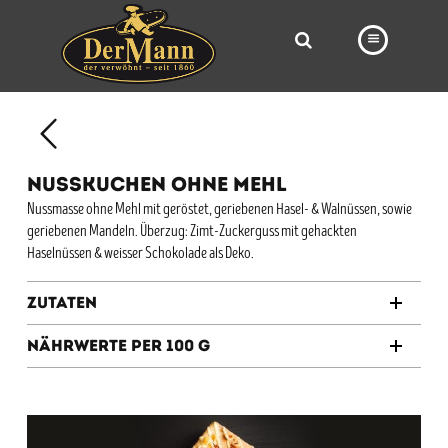
PRODUKTE
FILIALEN
NUSSKUCHEN OHNE MEHL
BÄCKEREI
Nussmasse ohne Mehl mit geröstet, geriebenen Hasel- & Walnüssen, sowie
geriebenen Mandeln. Überzug: Zimt-Zuckerguss mit gehackten
BROTWAY
Haselnüssen & weisser Schokolade als Deko.
VORBESTELLUNG
Zutaten
NEWS
Nährwerte per 100 g
KARRIERE
VIDEOS