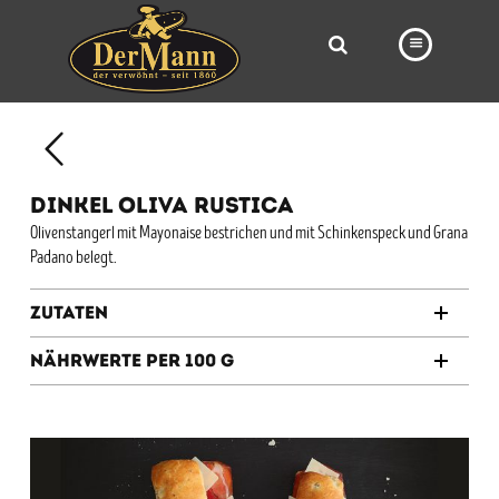
PRODUKTE
FILIALEN
DINKEL OLIVA RUSTICA
BÄCKEREI
Olivenstangerl mit Mayonaise bestrichen und mit Schinkenspeck und Grana
Padano belegt.
BROTWAY
VORBESTELLUNG
Zutaten
NEWS
Nährwerte per 100 g
KARRIERE
VIDEOS