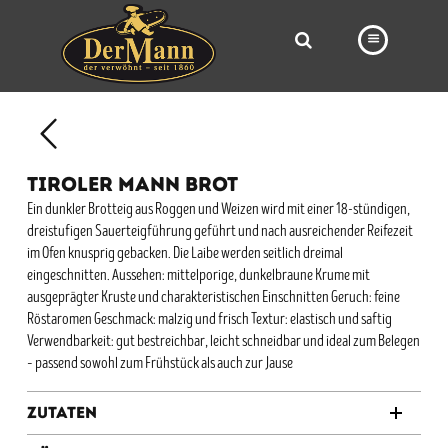
PRODUKTE
FILIALEN
TIROLER MANN BROT
BÄCKEREI
Ein dunkler Brotteig aus Roggen und Weizen wird mit einer 18-stündigen,
dreistufigen Sauerteigführung geführt und nach ausreichender Reifezeit
BROTWAY
im Ofen knusprig gebacken. Die Laibe werden seitlich dreimal
VORBESTELLUNG
eingeschnitten. Aussehen: mittelporige, dunkelbraune Krume mit
ausgeprägter Kruste und charakteristischen Einschnitten Geruch: feine
NEWS
Röstaromen Geschmack: malzig und frisch Textur: elastisch und saftig
Verwendbarkeit: gut bestreichbar, leicht schneidbar und ideal zum Belegen
KARRIERE
– passend sowohl zum Frühstück als auch zur Jause
VIDEOS
Zutaten