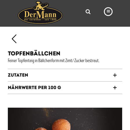
PRODUKTE
FILIALEN
TOPFENBÄLLCHEN
BÄCKEREI
Feiner Topfenteig in Bällchenform mit Zimt/ Zucker bestreut.
BROTWAY
Zutaten
VORBESTELLUNG
Nährwerte per 100 g
NEWS
KARRIERE
VIDEOS