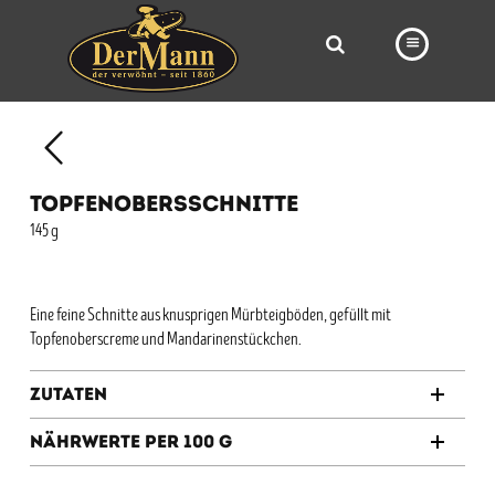
PRODUKTE
FILIALEN
TOPFENOBERSSCHNITTE
BÄCKEREI
145 g
BROTWAY
VORBESTELLUNG
Eine feine Schnitte aus knusprigen Mürbteigböden, gefüllt mit
Topfenoberscreme und Mandarinenstückchen.
NEWS
Zutaten
KARRIERE
Nährwerte per 100 g
VIDEOS