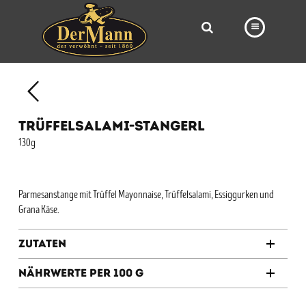
PRODUKTE
FILIALEN
TRÜFFELSALAMI-STANGERL
BÄCKEREI
130g
BROTWAY
VORBESTELLUNG
Parmesanstange mit Trüffel Mayonnaise, Trüffelsalami, Essiggurken und
Grana Käse.
NEWS
Zutaten
KARRIERE
Nährwerte per 100 g
VIDEOS