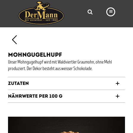
PRODUKTE
FILIALEN
MOHNGUGELHUPF
BÄCKEREI
Unser Mohngugelhupf wird mit Waldviertler Graumohn, ohne Mehl
produziert. Der Dekor besteht aus weisser Schokolade.
BROTWAY
VORBESTELLUNG
Zutaten
NEWS
Nährwerte per 100 g
KARRIERE
VIDEOS