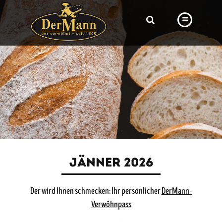
PRODUKTE
FILIALEN
BÄCKEREI
BROTWAY
VORBESTELLUNG
NEWS
JÄNNER 2026
KARRIERE
Der wird Ihnen schmecken: Ihr persönlicher
DerMann-
VIDEOS
Verwöhnpass