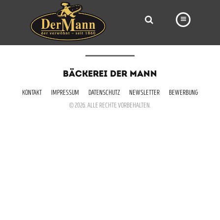
PRODUKTE
BÄCKEREI DER MANN
FILIALEN
KONTAKT
IMPRESSUM
DATENSCHUTZ
NEWSLETTER
BEWERBUNG
BÄCKEREI
© 2026. ALLE RECHTE VORBEHALTEN.
BROTWAY
VORBESTELLUNG
NEWS
KARRIERE
VIDEOS