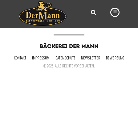
PRODUKTE
BÄCKEREI DER MANN
FILIALEN
KONTAKT
IMPRESSUM
DATENSCHUTZ
NEWSLETTER
BEWERBUNG
BÄCKEREI
© 2026. ALLE RECHTE VORBEHALTEN.
BROTWAY
VORBESTELLUNG
NEWS
KARRIERE
VIDEOS