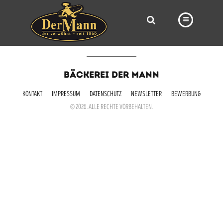
PRODUKTE
BÄCKEREI DER MANN
FILIALEN
KONTAKT
IMPRESSUM
DATENSCHUTZ
NEWSLETTER
BEWERBUNG
BÄCKEREI
© 2026. ALLE RECHTE VORBEHALTEN.
BROTWAY
VORBESTELLUNG
NEWS
KARRIERE
VIDEOS