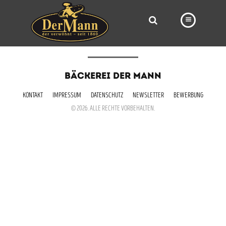
PRODUKTE
BÄCKEREI DER MANN
FILIALEN
KONTAKT
IMPRESSUM
DATENSCHUTZ
NEWSLETTER
BEWERBUNG
BÄCKEREI
© 2026. ALLE RECHTE VORBEHALTEN.
BROTWAY
VORBESTELLUNG
NEWS
KARRIERE
VIDEOS