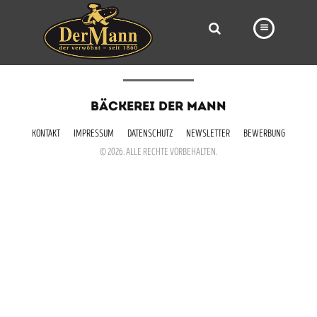
PRODUKTE
BÄCKEREI DER MANN
FILIALEN
KONTAKT
IMPRESSUM
DATENSCHUTZ
NEWSLETTER
BEWERBUNG
BÄCKEREI
© 2026. ALLE RECHTE VORBEHALTEN.
BROTWAY
VORBESTELLUNG
NEWS
KARRIERE
VIDEOS