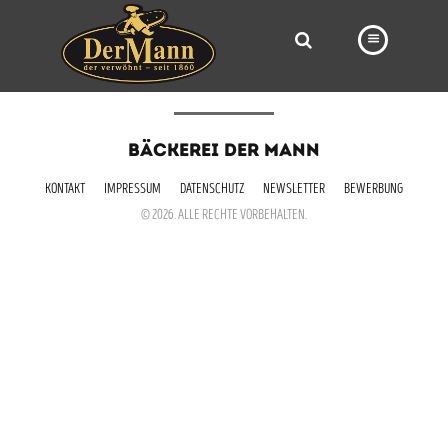
PRODUKTE
BÄCKEREI DER MANN
FILIALEN
KONTAKT
IMPRESSUM
DATENSCHUTZ
NEWSLETTER
BEWERBUNG
BÄCKEREI
© 2026. ALLE RECHTE VORBEHALTEN.
BROTWAY
VORBESTELLUNG
NEWS
KARRIERE
VIDEOS