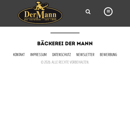
PRODUKTE
BÄCKEREI DER MANN
FILIALEN
KONTAKT
IMPRESSUM
DATENSCHUTZ
NEWSLETTER
BEWERBUNG
BÄCKEREI
© 2026. ALLE RECHTE VORBEHALTEN.
BROTWAY
VORBESTELLUNG
NEWS
KARRIERE
VIDEOS