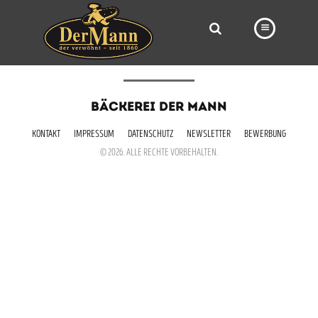
PRODUKTE
BÄCKEREI DER MANN
FILIALEN
KONTAKT
IMPRESSUM
DATENSCHUTZ
NEWSLETTER
BEWERBUNG
BÄCKEREI
© 2026. ALLE RECHTE VORBEHALTEN.
BROTWAY
VORBESTELLUNG
NEWS
KARRIERE
VIDEOS