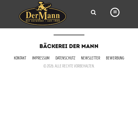
PRODUKTE
BÄCKEREI DER MANN
FILIALEN
KONTAKT
IMPRESSUM
DATENSCHUTZ
NEWSLETTER
BEWERBUNG
BÄCKEREI
© 2026. ALLE RECHTE VORBEHALTEN.
BROTWAY
VORBESTELLUNG
NEWS
KARRIERE
VIDEOS