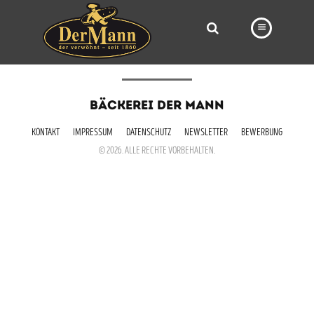
PRODUKTE
BÄCKEREI DER MANN
FILIALEN
KONTAKT
IMPRESSUM
DATENSCHUTZ
NEWSLETTER
BEWERBUNG
BÄCKEREI
© 2026. ALLE RECHTE VORBEHALTEN.
BROTWAY
VORBESTELLUNG
NEWS
KARRIERE
VIDEOS