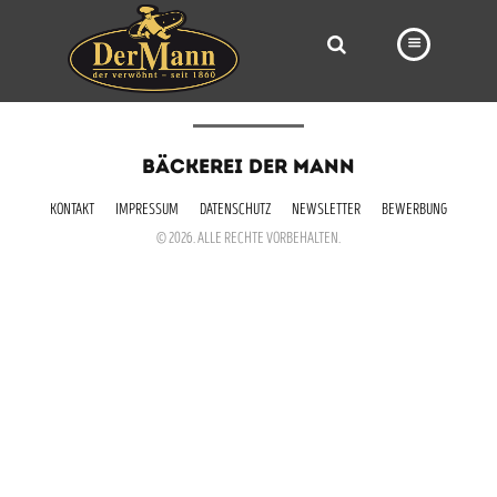
PRODUKTE
BÄCKEREI DER MANN
FILIALEN
KONTAKT
IMPRESSUM
DATENSCHUTZ
NEWSLETTER
BEWERBUNG
BÄCKEREI
© 2026. ALLE RECHTE VORBEHALTEN.
BROTWAY
VORBESTELLUNG
NEWS
KARRIERE
VIDEOS