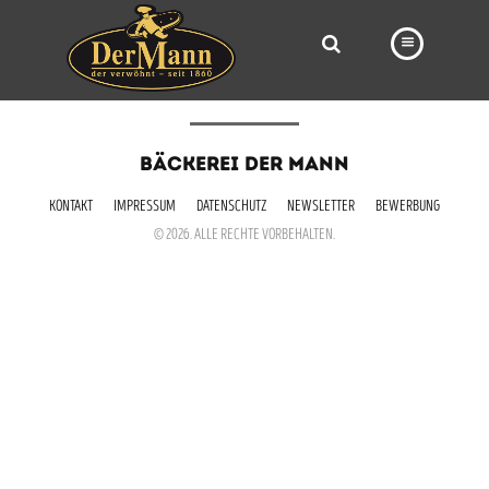
PRODUKTE
BÄCKEREI DER MANN
FILIALEN
KONTAKT
IMPRESSUM
DATENSCHUTZ
NEWSLETTER
BEWERBUNG
BÄCKEREI
© 2026. ALLE RECHTE VORBEHALTEN.
BROTWAY
VORBESTELLUNG
NEWS
KARRIERE
VIDEOS