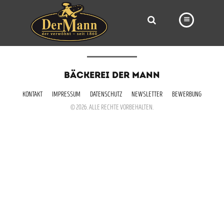
PRODUKTE
BÄCKEREI DER MANN
FILIALEN
KONTAKT
IMPRESSUM
DATENSCHUTZ
NEWSLETTER
BEWERBUNG
BÄCKEREI
© 2026. ALLE RECHTE VORBEHALTEN.
BROTWAY
VORBESTELLUNG
NEWS
KARRIERE
VIDEOS