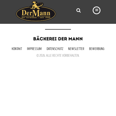
PRODUKTE
BÄCKEREI DER MANN
FILIALEN
KONTAKT
IMPRESSUM
DATENSCHUTZ
NEWSLETTER
BEWERBUNG
BÄCKEREI
© 2026. ALLE RECHTE VORBEHALTEN.
BROTWAY
VORBESTELLUNG
NEWS
KARRIERE
VIDEOS