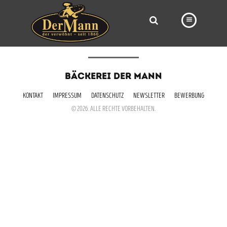
PRODUKTE
BÄCKEREI DER MANN
FILIALEN
KONTAKT
IMPRESSUM
DATENSCHUTZ
NEWSLETTER
BEWERBUNG
BÄCKEREI
© 2026. ALLE RECHTE VORBEHALTEN.
BROTWAY
VORBESTELLUNG
NEWS
KARRIERE
VIDEOS