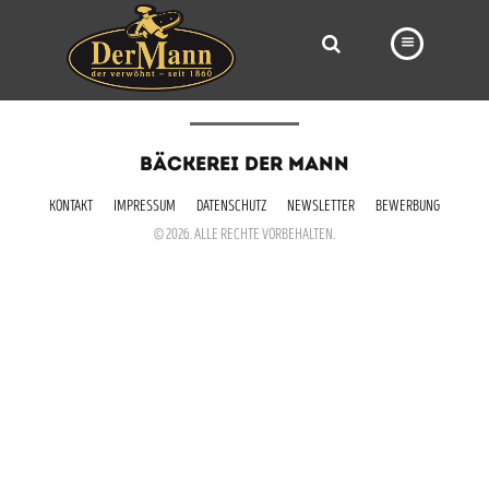
PRODUKTE
BÄCKEREI DER MANN
FILIALEN
KONTAKT
IMPRESSUM
DATENSCHUTZ
NEWSLETTER
BEWERBUNG
BÄCKEREI
© 2026. ALLE RECHTE VORBEHALTEN.
BROTWAY
VORBESTELLUNG
NEWS
KARRIERE
VIDEOS