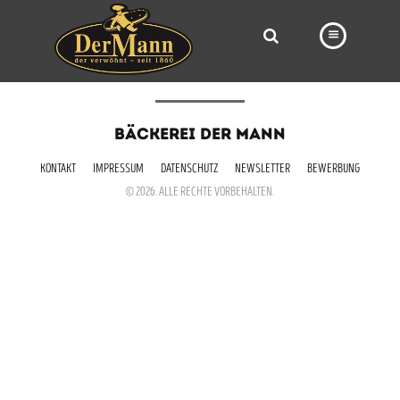
PRODUKTE
BÄCKEREI DER MANN
FILIALEN
KONTAKT
IMPRESSUM
DATENSCHUTZ
NEWSLETTER
BEWERBUNG
BÄCKEREI
© 2026. ALLE RECHTE VORBEHALTEN.
BROTWAY
VORBESTELLUNG
NEWS
KARRIERE
VIDEOS