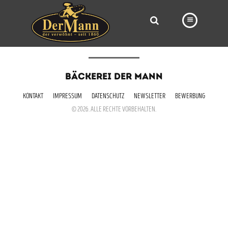
PRODUKTE
BÄCKEREI DER MANN
FILIALEN
KONTAKT
IMPRESSUM
DATENSCHUTZ
NEWSLETTER
BEWERBUNG
BÄCKEREI
© 2026. ALLE RECHTE VORBEHALTEN.
BROTWAY
VORBESTELLUNG
NEWS
KARRIERE
VIDEOS